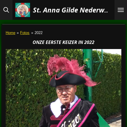
Ga
St. Anna Gilde Nederwetten
direct
naar
de
hoofdinhoud
Home
»
Fotos
»
2022
ONZE EERSTE KEIZER IN 2022